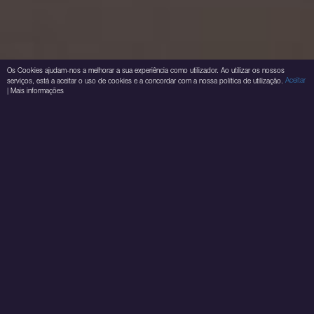
Os Cookies ajudam-nos a melhorar a sua experiência como utilizador. Ao utilizar os nossos
Aceitar
serviços, está a aceitar o uso de cookies e a concordar com a nossa política de utilização.
|
Mais informações
CONSTRUÇÃO
CASAS DE BANHO
REABILITAÇÃO
COZINHA
PAVIMENTOS
REVESTIMENTOS
PINTURA
AQUECIMENTO