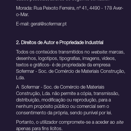
PRODUTOS
Morada: Rua Peixoto Ferreira, nº 41, 4490 - 178 Aver-
SERVIÇOS
o-Mar.
PORTFÓLIO
E-mail: geral@sofermar.pt
CATÁLOGOS E TABELAS
2.
Direitos de Autor e Propriedade Industrial
BLOG
Todos os conteúdos transmitidos no
website
: marcas,
NEWSLETTER
desenhos, logotipos, tipografias, imagens, vídeos,
textos e gráficos- é de propriedade da empresa
CONTACTOS
Sofermar - Soc. de Comércio de Materiais Construção,
Lda.
PT
A Sofermar - Soc. de Comércio de Materiais
Construção, Lda. não permite a cópia, transmissão,
distribuição, modificação ou reprodução, para a
nenhum propósito público ou comercial sem o
consentimento da própria, sendo punível por lei.
Portanto, o utilizador compromete-se a aceder ao
site
apenas para fins lícitos.